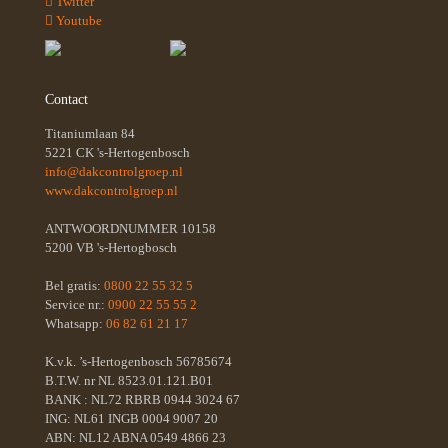
Twitter
Youtube
Contact
Titaniumlaan 84
5221 CK 's-Hertogenbosch
info@dakcontrolgroep.nl
www.dakcontrolgroep.nl
ANTWOORDNUMMER 10158
5200 VB 's-Hertogbosch
Bel gratis:
0800 22 55 32 5
Service nr.:
0900 22 55 55 2
Whatsapp:
06 82 61 21 17
K.v.k. ’s-Hertogenbosch 56785674
B.T.W. nr NL 8523.01.121.B01
BANK : NL72 RBRB 0944 3024 67
ING: NL61 INGB 0004 9007 20
ABN: NL12 ABNA 0549 4866 23